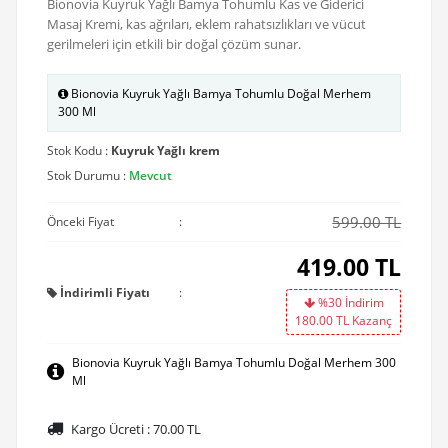
Bionovia Kuyruk Yağlı Bamya Tohumlu Kas ve Giderici
Masaj Kremi, kas ağrıları, eklem rahatsızlıkları ve vücut
gerilmeleri için etkili bir doğal çözüm sunar.
Bionovia Kuyruk Yağlı Bamya Tohumlu Doğal Merhem
300 Ml
Stok Kodu :
Kuyruk Yağlı krem
Stok Durumu :
Mevcut
599.00 TL
Önceki Fiyat
:
419.00
TL
İndirimli Fiyatı
:
%30 İndirim
180.00
TL Kazanç
Bionovia Kuyruk Yağlı Bamya Tohumlu Doğal Merhem 300
Ml
Kargo Ücreti :
70.00
TL