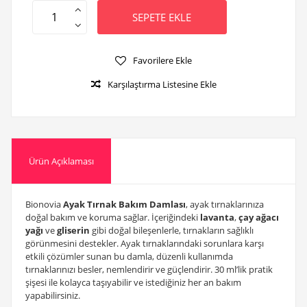
SEPETE EKLE
Favorilere Ekle
Karşılaştırma Listesine Ekle
Ürün Açıklaması
Bionovia
Ayak Tırnak Bakım Damlası
, ayak tırnaklarınıza
doğal bakım ve koruma sağlar. İçeriğindeki
lavanta
,
çay ağacı
yağı
ve
gliserin
gibi doğal bileşenlerle, tırnakların sağlıklı
görünmesini destekler. Ayak tırnaklarındaki sorunlara karşı
etkili çözümler sunan bu damla, düzenli kullanımda
tırnaklarınızı besler, nemlendirir ve güçlendirir. 30 ml’lik pratik
şişesi ile kolayca taşıyabilir ve istediğiniz her an bakım
yapabilirsiniz.