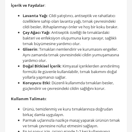
İçerik ve Faydalar
:
Lavanta Yağı
: Cildi yatıştırıcı, antiseptik ve rahatlatıcı
özelliklere sahip olan lavanta yağı, tırnak çevresindeki
cildi besler, iltihaplanmayı önler ve hoş bir koku bırakır.
Çay Ağacı Yağı
: Antiseptik özelliği ile tırnaklardaki
bakteri ve enfeksiyon oluşumuna karşı savaşır, sağlıklı
tırnak büyümesine yardımcı olur.
Gliserin
: Tırnakları nemlendirir ve kurumasını engeller.
Aynı zamanda tırnak çevresindeki cildin yumuşamasına
yardımcı olur.
Doğal Bitkisel İçerik
: Kimyasal içeriklerden arındırılmış
formülü ile güvenle kullanılabilir, tırnak bakımını doğal
yollarla yapmanızı sağlar.
Koruyucu Etki
: Düzenli kullanımda tırnakları besler,
güçlendirir ve çevresindeki cildin sağlığını korur.
Kullanım Talimatı
:
Ürünü, temizlenmiş ve kuru tırnaklarınıza doğrudan
birkaç damla uygulayın.
Parmak uçlarınızla nazikçe masaj yaparak ürünün tırnak
ve tırnak çevresine nüfuz etmesini sağlayın.
En iyi sonuç için, ürünü günde 1-2 kez kullanmanız