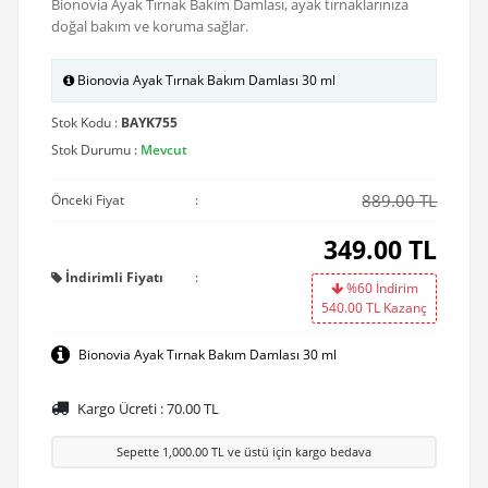
Bionovia Ayak Tırnak Bakım Damlası, ayak tırnaklarınıza
doğal bakım ve koruma sağlar.
Bionovia Ayak Tırnak Bakım Damlası 30 ml
Stok Kodu :
BAYK755
Stok Durumu :
Mevcut
889.00 TL
Önceki Fiyat
:
349.00
TL
İndirimli Fiyatı
:
%60 İndirim
540.00
TL Kazanç
Bionovia Ayak Tırnak Bakım Damlası 30 ml
Kargo Ücreti :
70.00
TL
Sepette
1,000.00
TL ve üstü için kargo bedava