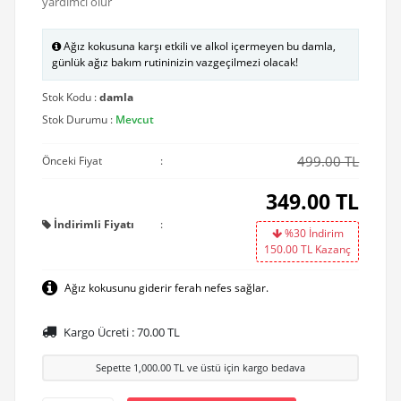
yardımcı olur
Ağız kokusuna karşı etkili ve alkol içermeyen bu damla,
günlük ağız bakım rutininizin vazgeçilmezi olacak!
Stok Kodu :
damla
Stok Durumu :
Mevcut
499.00 TL
Önceki Fiyat
:
349.00
TL
İndirimli Fiyatı
:
%30 İndirim
150.00
TL Kazanç
Ağız kokusunu giderir ferah nefes sağlar.
Kargo Ücreti :
70.00
TL
Sepette
1,000.00
TL ve üstü için kargo bedava