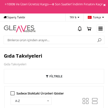
⭐️1000₺ Ve Üzeri Ücretsiz Kargo—❄️ Son Saatler! İndirim Fırsatını Kaçırma!
Sipariş Takibi
Yardım
Öd
TRY ₺
Türkçe
Gıda Takviyeleri
Gıda Takviyeleri
FİLTRELE
Sadece Stoktaki Ürünleri Göster
A-Z