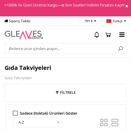
⭐️1000₺ Ve Üzeri Ücretsiz Kargo—❄️ Son Saatler! İndirim Fırsatını Kaçırma! 
Sipariş Takibi
Yardım
Öd
TRY ₺
Türkçe
Gıda Takviyeleri
Gıda Takviyeleri
FİLTRELE
Sadece Stoktaki Ürünleri Göster
A-Z