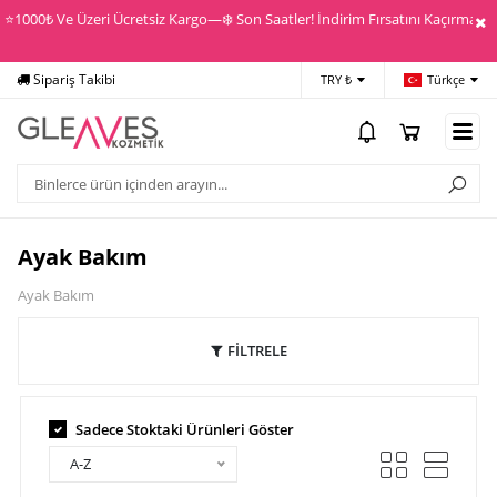
⭐️1000₺ Ve Üzeri Ücretsiz Kargo—❄️ Son Saatler! İndirim Fırsatını Kaçırma! —✅
Yardım
Ödeme Bildirimi
TRY ₺
Türkçe
Ayak Bakım
Ayak Bakım
FİLTRELE
Sadece Stoktaki Ürünleri Göster
A-Z