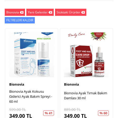
Bionovia
Yeni Gelenler
Stoktaki Ürünler
FİLTRELERİ KALDIR
Bionovia
Bionovia
Bionovia Ayak Kokusu
Bionovia Ayak Tırnak Bakım
Giderici Ayak Bakım Spreyi -
Damlası 30 ml
60 ml
599.00
TL
889.00
TL
% 41
% 60
349.00
TL
349.00
TL