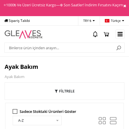
⭐️1000₺ Ve Üzeri Ücretsiz Kargo—❄️ Son Saatler! İndirim Fırsatını Kaçırma! —
Sipariş Takibi
Yardım
Ödeme
TRY ₺
Türkçe
Ayak Bakım
Ayak Bakım
FİLTRELE
Sadece Stoktaki Ürünleri Göster
A-Z