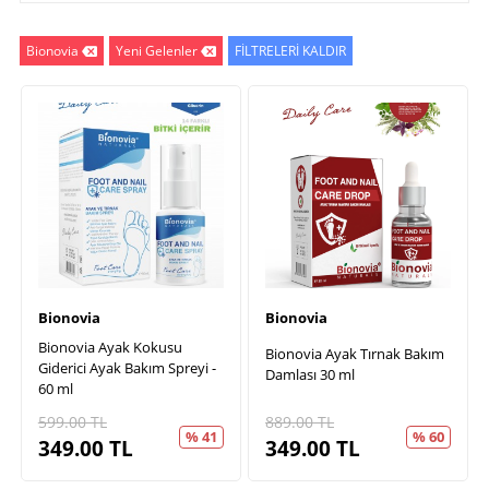
Bionovia
Yeni Gelenler
FİLTRELERİ KALDIR
Bionovia
Bionovia
Bionovia Ayak Kokusu
Bionovia Ayak Tırnak Bakım
Giderici Ayak Bakım Spreyi -
Damlası 30 ml
60 ml
599.00
TL
889.00
TL
% 41
% 60
349.00
TL
349.00
TL