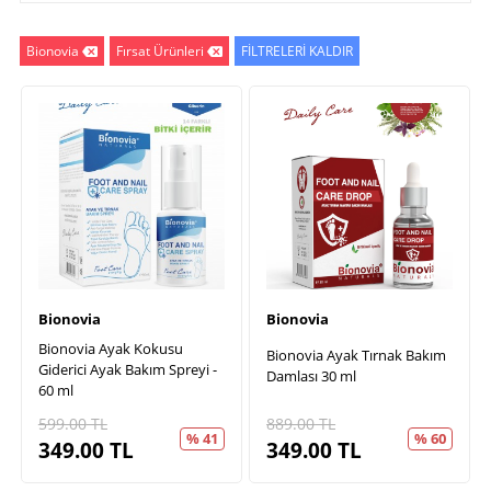
Bionovia
Fırsat Ürünleri
FİLTRELERİ KALDIR
Bionovia
Bionovia
Bionovia Ayak Kokusu
Bionovia Ayak Tırnak Bakım
Giderici Ayak Bakım Spreyi -
Damlası 30 ml
60 ml
599.00
TL
889.00
TL
% 41
% 60
349.00
TL
349.00
TL