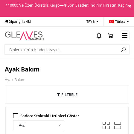
⭐️1000₺ Ve Üzeri Ücretsiz Kargo—❄️ Son Saatler! İndirim Fırsatını Kaçırma! 
Sipariş Takibi
Yardım
Öd
TRY ₺
Türkçe
Ayak Bakım
Ayak Bakım
FİLTRELE
Sadece Stoktaki Ürünleri Göster
A-Z